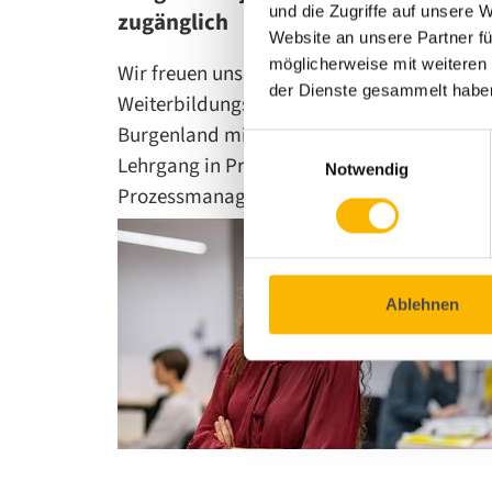
und die Zugriffe auf unsere 
zugänglich
Website an unsere Partner fü
möglicherweise mit weiteren
Wir freuen uns, unser
der Dienste gesammelt habe
Weiterbildungsangebot an der FH
Burgenland mit dem innovativen MBA-
Einwilligungsauswahl
Lehrgang in Projekt- und
Notwendig
Prozessmanagement zu erweitern.…
Ablehnen