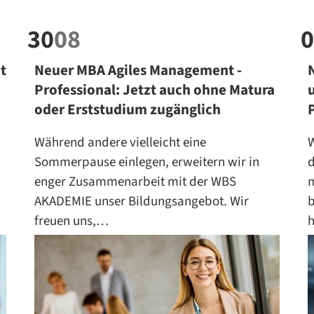
30
08
0
t
Neuer MBA Agiles Management -
Professional: Jetzt auch ohne Matura
oder Erststudium zugänglich
Während andere vielleicht eine
W
Sommerpause einlegen, erweitern wir in
d
enger Zusammenarbeit mit der WBS
n
AKADEMIE unser Bildungsangebot. Wir
b
freuen uns,…