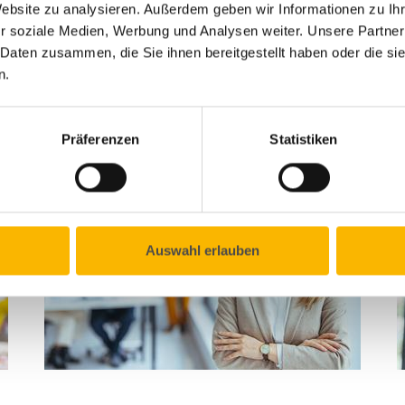
Website zu analysieren. Außerdem geben wir Informationen zu I
Burgenland
r soziale Medien, Werbung und Analysen weiter. Unsere Partner
W
 Daten zusammen, die Sie ihnen bereitgestellt haben oder die s
Die FH Burgenland hat in Kooperation mit
d
n.
ASAS Aus- und Weiterbildung ein
P
wegweisendes Online-Programm
C
entwickelt: den MBA in Digital Business…
Präferenzen
Statistiken
Auswahl erlauben