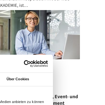
AKADEMIE, ist…
8
07
Über Cookies
Frisch lanciert: Der MBA
Crossmediales Marketing, Event- und
Kommunikationsmanagement
 Medien anbieten zu können