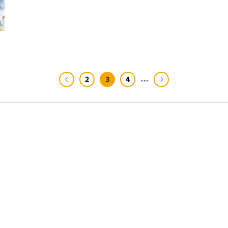
…
3
2
4