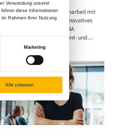
hrer Verwendung unserer
 führen diese Informationen
ir haben in enger Zusammenarbeit mit
ie im Rahmen Ihrer Nutzung
er eLearning Academy ein innovatives
rogramm entwickelt: den MBA
rossmediales Marketing, Event- und…
Marketing
Alle zulassen