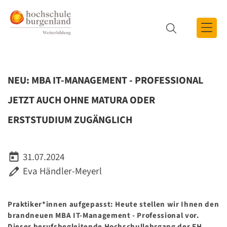
Zum Inhalt
Zum Menü
Zur Suche
Suche
NEU: MBA IT-MANAGEMENT - PROFESSIONAL
JETZT AUCH OHNE MATURA ODER
ERSTSTUDIUM ZUGÄNGLICH
31.07.2024
Eva Händler-Meyerl
Praktiker*innen aufgepasst: Heute stellen wir Ihnen den
brandneuen MBA IT-Management - Professional vor.
Dieser berufsbegleitende Hochschullehrgang der FH