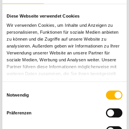
Personen, die bereits im IT-Bereich tätig sind und
ihre Managementfähigkeiten verbessern wollen
Diese Webseite verwendet Cookies
Selbstständige Berater*innen, die ihre Fähigkeiten
Wir verwenden Cookies, um Inhalte und Anzeigen zu
personalisieren, Funktionen für soziale Medien anbieten
in der IT-Projektplanung verbessern möchten
zu können und die Zugriffe auf unsere Website zu
Technische Mitarbeiter*innen, die ihre Karriere
analysieren. Außerdem geben wir Informationen zu Ihrer
vorantreiben und in Managementpositionen
Verwendung unserer Website an unsere Partner für
aufsteigen möchten
soziale Medien, Werbung und Analysen weiter. Unsere
Partner führen diese Informationen möglicherweise mit
Kaufmännische Mitarbeiter*innen, die in IT-
weiteren Daten zusammen, die Sie ihnen bereitgestellt
Unternehmen arbeiten oder eine Karriere in der IT-
haben oder die sie im Rahmen Ihrer Nutzung der Dienste
Branche anstreben
gesammelt haben.
Einwilligungsauswahl
Notwendig
Als Beispiele von beruflichen Tätigkeitsfeldern für
Absolvent*innen können genannt werden:
Präferenzen
IT-Projektmanager*in