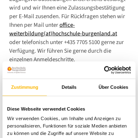
wird und wir Ihnen eine Zulassungsbestätigung
per E-Mail zusenden. Für Rückfragen stehen wir
Ihnen per Mail unter
office-
weiterbildung(at)hochschule-burgenland.at
oder telefonisch unter +435 7705 5100 gerne zur
Verfügung. Wir führen Sie gerne durch die
einzelnen Anmeldeschritte.
Erfüllung der Barrierefreiheitsanforderungen
Zustimmung
Details
Über Cookies
Diese Website ist nach den oben genannten
Richtlinien barrierefrei.
Diese Webseite verwendet Cookies
Insbesondere sind die Anmeldeschritte über
Wir verwenden Cookies, um Inhalte und Anzeigen zu
mehr als einen sensorischen Kanal zugänglich.
personalisieren, Funktionen für soziale Medien anbieten
Wir bieten alle nicht textlichen Inhalte, wie Bilder
zu können und die Zugriffe auf unsere Website zu