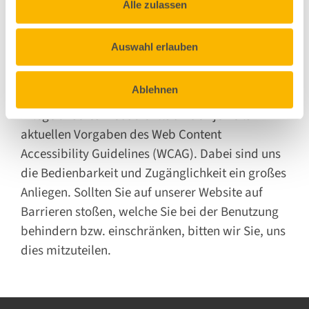
Alle zulassen
Gewährleistung der
Barrierefreiheitsanforderungen
Auswahl erlauben
Unsere Website wird laufend verbessert. Wir
Ablehnen
orientieren uns bei der Erstellung und laufenden
Pflege unseres Webauftritts an den jeweils
aktuellen Vorgaben des Web Content
Accessibility Guidelines (WCAG). Dabei sind uns
die Bedienbarkeit und Zugänglichkeit ein großes
Anliegen. Sollten Sie auf unserer Website auf
Barrieren stoßen, welche Sie bei der Benutzung
behindern bzw. einschränken, bitten wir Sie, uns
dies mitzuteilen.