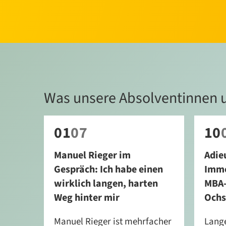
Was unsere Absolventinnen 
01
07
10
Manuel Rieger im
Adie
Gespräch: Ich habe einen
Immo
wirklich langen, harten
MBA-
Weg hinter mir
Ochs
Manuel Rieger ist mehrfacher
Lange