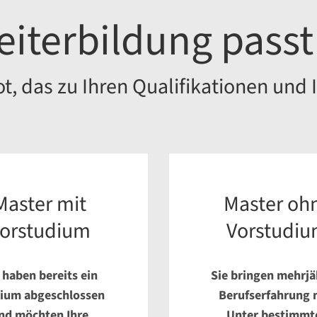
iterbildung passt
, das zu Ihren Qualifikationen und I
Master mit
Master oh
orstudium
Vorstudi
 haben bereits ein
Sie bringen mehrjä
ium abgeschlossen
Berufserfahrung 
nd möchten Ihre
Unter bestimmt