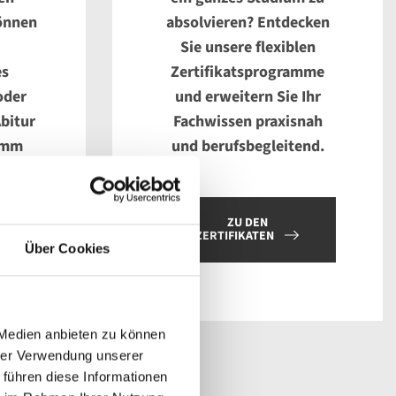
önnen
absolvieren? Entdecken
Sie unsere flexiblen
es
Zertifikatsprogramme
oder
und erweitern Sie Ihr
bitur
Fachwissen praxisnah
amm
und berufsbegleitend.
ZU DEN
ZERTIFIKATEN
Über Cookies
 Medien anbieten zu können
hrer Verwendung unserer
 führen diese Informationen