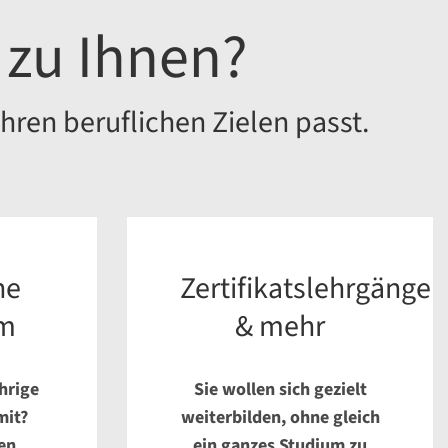
 zu Ihnen?
hren beruflichen Zielen passt.
ne
Zertifikatslehrgänge
um
& mehr
hrige
Sie wollen sich gezielt
mit?
weiterbilden, ohne gleich
en
ein ganzes Studium zu