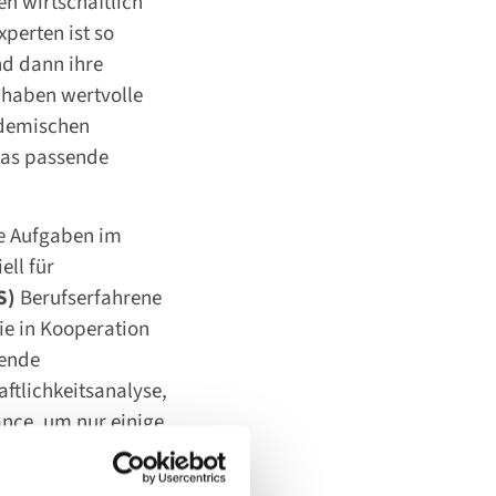
n wirtschaftlich
perten ist so
nd dann ihre
 haben wertvolle
ademischen
das passende
le Aufgaben im
ell für
S)
Berufserfahrene
e in Kooperation
sende
ftlichkeitsanalyse,
nce, um nur einige