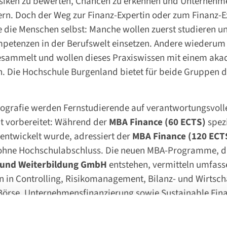
isiken zu bewerten, Chancen zu erkennen und Unternehme
uern. Doch der Weg zur Finanz-Expertin oder zum Finanz-Ex
e die Menschen selbst: Manche wollen zuerst studieren u
etenzen in der Berufswelt einsetzen. Andere wiederum
esammelt und wollen dieses Praxiswissen mit einem ak
n. Die Hochschule Burgenland bietet für beide Gruppen 
iografie werden Fernstudierende auf verantwortungsvol
 vorbereitet: Während der
MBA Finance (60 ECTS)
spezi
entwickelt wurde, adressiert der
MBA Finance (120 ECT
ohne Hochschulabschluss. Die neuen MBA-Programme, di
 und Weiterbildung GmbH
entstehen, vermitteln umfas
in Controlling, Risikomanagement, Bilanz- und Wirtscha
Börse, Unternehmensfinanzierung sowie Sustainable Fina