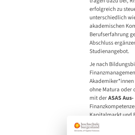
tragen dazu bei, R
erfolgreich zu ste
unterschiedlich wi
akademischen Komp
Berufserfahrung g
Abschluss ergänze
Studienangebot.
Je nach Bildungsb
Finanzmanagement
Akademiker*innen 
ohne Matura oder 
mit der
ASAS Aus-
Finanzkompetenzen 
Kapitalmarkt und 
zu nennen.