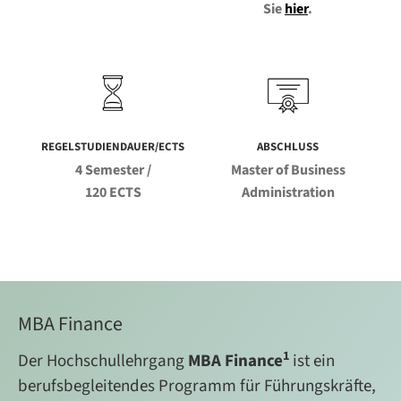
Sie
hier
.
REGELSTUDIENDAUER/ECTS
ABSCHLUSS
4 Semester /
Master of Business
120 ECTS
Administration
MBA Finance
1
Der Hochschullehrgang
MBA Finance
ist ein
berufsbegleitendes Programm für Führungskräfte,