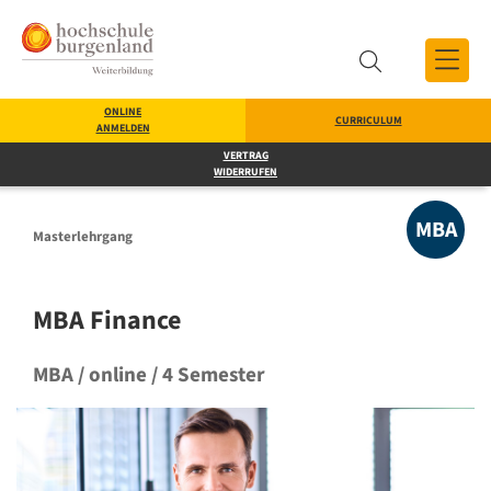
Zum Inhalt
Zum Menü
Zur Suche
ONLINE
CURRICULUM
ANMELDEN
Suche
VERTRAG
WIDERRUFEN
MBA
Masterlehrgang
MBA Finance
MBA / online / 4 Semester