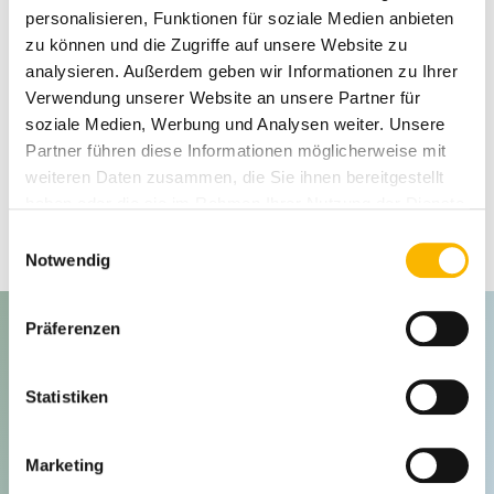
Ablauf
personalisieren, Funktionen für soziale Medien anbieten
zu können und die Zugriffe auf unsere Website zu
analysieren. Außerdem geben wir Informationen zu Ihrer
Curriculum
Verwendung unserer Website an unsere Partner für
soziale Medien, Werbung und Analysen weiter. Unsere
Partner führen diese Informationen möglicherweise mit
weiteren Daten zusammen, die Sie ihnen bereitgestellt
Online Campus
haben oder die sie im Rahmen Ihrer Nutzung der Dienste
gesammelt haben.
Einwilligungsauswahl
Notwendig
Präferenzen
Offizieller Abschluss
verliehen von der
Statistiken
Hochschule Burgenland
Marketing
Den erfolgreichen Absolventinnen und