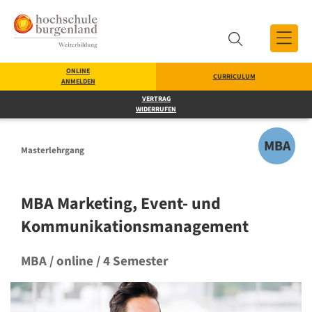
Zum Inhalt
Zum Menü
Zur Suche
ONLINE
CURRICULUM
ANMELDEN
Suche
VERTRAG
WIDERRUFEN
MBA
Masterlehrgang
MBA Marketing, Event- und
Kommunikationsmanagement
MBA / online / 4 Semester