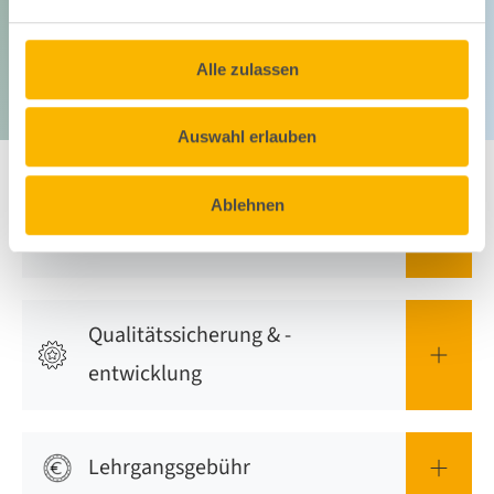
Absolventen wird von der Hochschule Burgenland
der akademische Grad
„Master of Business
Alle zulassen
Administration“
(abgekürzt
„MBA
“
) verliehen.
Auswahl erlauben
Ablehnen
Titelführbarkeit
Qualitätssicherung & -
entwicklung
Lehrgangsgebühr