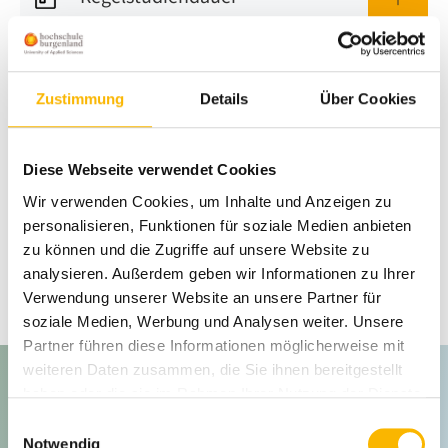
Ablauf
Zustimmung
Details
Über Cookies
Curriculum
Diese Webseite verwendet Cookies
Wir verwenden Cookies, um Inhalte und Anzeigen zu
personalisieren, Funktionen für soziale Medien anbieten
Online Campus
zu können und die Zugriffe auf unsere Website zu
analysieren. Außerdem geben wir Informationen zu Ihrer
Verwendung unserer Website an unsere Partner für
soziale Medien, Werbung und Analysen weiter. Unsere
Partner führen diese Informationen möglicherweise mit
weiteren Daten zusammen, die Sie ihnen bereitgestellt
Offizieller Abschluss
haben oder die sie im Rahmen Ihrer Nutzung der Dienste
gesammelt haben.
verliehen von der
Einwilligungsauswahl
Notwendig