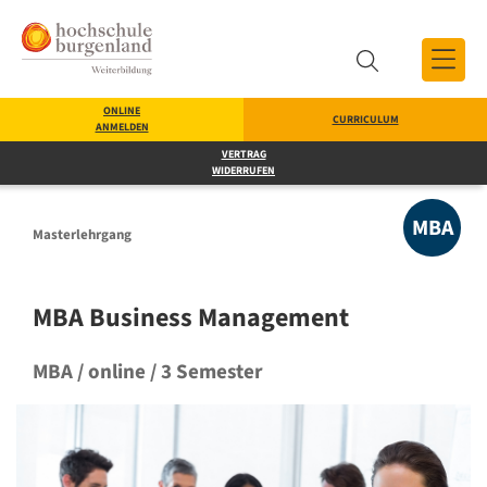
Zum Inhalt
Zum Menü
Zur Suche
ONLINE
CURRICULUM
ANMELDEN
Suche
VERTRAG
WIDERRUFEN
MBA
Masterlehrgang
MBA Business Management
MBA / online / 3 Semester