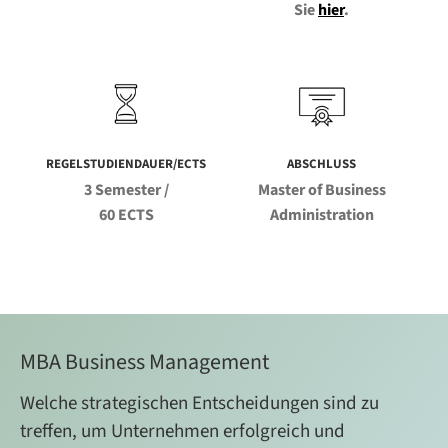
Sie
hier
.
REGELSTUDIENDAUER/ECTS
ABSCHLUSS
3 Semester /
Master of Business
60 ECTS
Administration
MBA Business Management
Welche strategischen Entscheidungen sind zu
treffen, um Unternehmen erfolgreich und